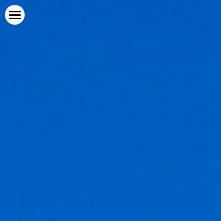
ホーム
一歩舎１・２号館
一歩舎３号館
Peace
陽颯​坂の家
求人情報
指針